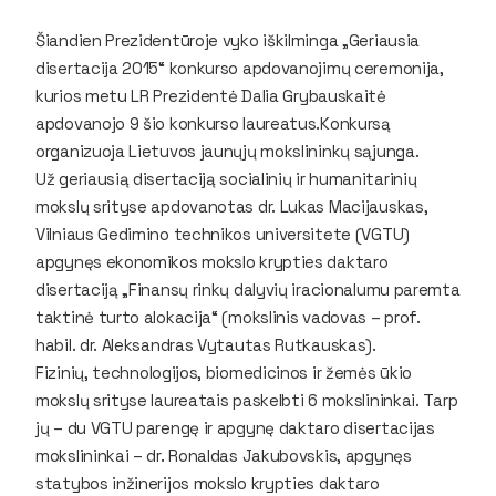
Šiandien Prezidentūroje vyko iškilminga „Geriausia
disertacija 2015“ konkurso apdovanojimų ceremonija,
kurios metu LR Prezidentė
Dalia Grybauskaitė
apdovanojo 9 šio konkurso laureatus.
Konkursą
organizuoja Lietuvos jaunųjų mokslininkų sąjunga.
Už geriausią disertaciją socialinių ir humanitarinių
mokslų srityse apdovanotas dr. Lukas Macijauskas,
Vilniaus Gedimino technikos universitete (VGTU)
apgynęs ekonomikos mokslo krypties daktaro
disertaciją „Finansų rinkų dalyvių iracionalumu paremta
taktinė turto alokacija“ (mokslinis vadovas – prof.
habil. dr. Aleksandras Vytautas Rutkauskas).
Fizinių, technologijos, biomedicinos ir žemės ūkio
mokslų srityse laureatais paskelbti 6 mokslininkai. Tarp
jų – du VGTU parengę ir apgynę daktaro disertacijas
mokslininkai – dr. Ronaldas Jakubovskis, apgynęs
statybos inžinerijos mokslo krypties daktaro