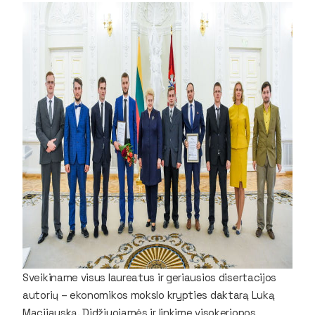
Sveikiname visus laureatus ir geriausios disertacijos
autorių – ekonomikos mokslo krypties daktarą Luką
Macijauską. Didžiuojamės ir linkime visokeriopos