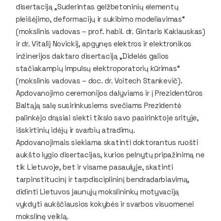
disertaciją „Suderintas gelžbetoninių elementų
pleišėjimo, deformacijų ir sukibimo modeliavimas“
(mokslinis vadovas – prof. habil. dr. Gintaris Kaklauskas)
ir dr. Vitalij Novickij, apgynęs elektros ir elektronikos
inžinerijos daktaro disertaciją „Didelės galios
stačiakampių impulsų elektroporatorių kūrimas“
(mokslinis vadovas – doc. dr. Voitech Stankevič).
Apdovanojimo ceremonijos dalyviams ir į Prezidentūros
Baltąją salę susirinkusiems svečiams Prezidentė
palinkėjo drąsiai siekti tikslo savo pasirinktoje srityje,
išskirtinių idėjų ir svarbių atradimų.
Apdovanojimais siekiama skatinti doktorantus ruošti
aukšto lygio disertacijas, kurios pelnytų pripažinimą ne
tik Lietuvoje, bet ir visame pasaulyje, skatinti
tarpinstitucinį ir tarpdisciplininį bendradarbiavimą,
didinti Lietuvos jaunųjų mokslininkų motyvaciją
vykdyti aukščiausios kokybės ir svarbos visuomenei
mokslinę veiklą.