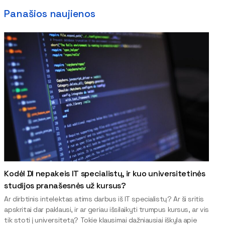
Panašios naujienos
Kodėl DI nepakeis IT specialistų, ir kuo universitetinės
studijos pranašesnės už kursus?
Ar dirbtinis intelektas atims darbus iš IT specialistų? Ar ši sritis
apskritai dar paklausi, ir ar geriau išsilaikyti trumpus kursus, ar vis
tik stoti į universitetą? Tokie klausimai dažniausiai iškyla apie