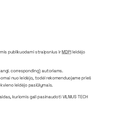
omis publikuodami straipsnius ir
MDPI
leidėjo
(angl.
corresponding
) autoriams.
ausomai nuo leidėjo, todėl rekomenduojame prieš
kvieno leidėjo pasiūlymais.
laidas, kuriomis gali pasinaudoti VILNIUS TECH