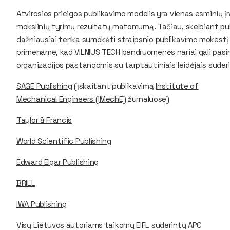
Atvirosios prieigos
publikavimo modelis yra vienas esminių įra
mokslinių tyrimų rezultatų matomumą
. Tačiau, skelbiant p
dažniausiai tenka sumokėti straipsnio publikavimo mokestį (
primename, kad VILNIUS TECH bendruomenės nariai gali pas
organizacijos pastangomis su tarptautiniais leidėjais sude
SAGE Publishing
(įskaitant publikavimą
Institute of
Mechanical Engineers (IMechE)
žurnaluose)
Taylor & Francis
World Scientific Publishing
Edward Elgar Publishing
BRILL
IWA Publishing
Visų Lietuvos autoriams taikomų EIFL suderintų APC