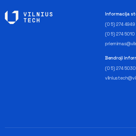
Informacija s
(0 5) 274 4949
(0 5) 274 5010
priemimas@viln
Bendroji infor
(0 5) 274 5030
vilniustech@vi