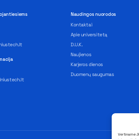
tojantiesiems
Naudingos nuorodos
Kontaktai
Apie universitetą
iustech.lt
D.U.K.
Naujienos
macija
Karjeros dienos
Duomenų saugumas
lniustech.lt
Vertiname Jū