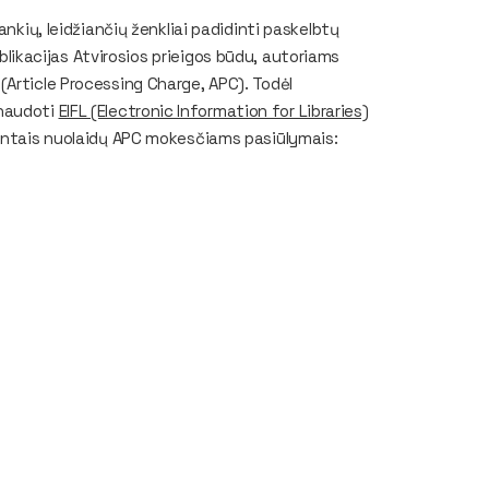
nkių, leidžiančių ženkliai padidinti paskelbtų
ublikacijas Atvirosios prieigos būdu, autoriams
Article Processing Charge, APC). Todėl
inaudoti
EIFL (Electronic Information for Libraries)
rintais nuolaidų APC mokesčiams pasiūlymais: