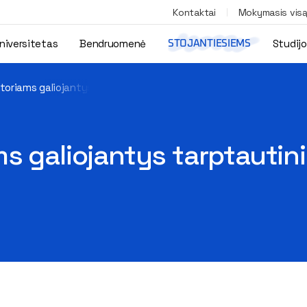
Kontaktai
Mokymasis vis
niversitetas
Bendruomenė
Studij
STOJANTIESIEMS
toriams galiojantys tarptautinių leidėjų APC nuolaidų pasiūlymai
s galiojantys tarptautini