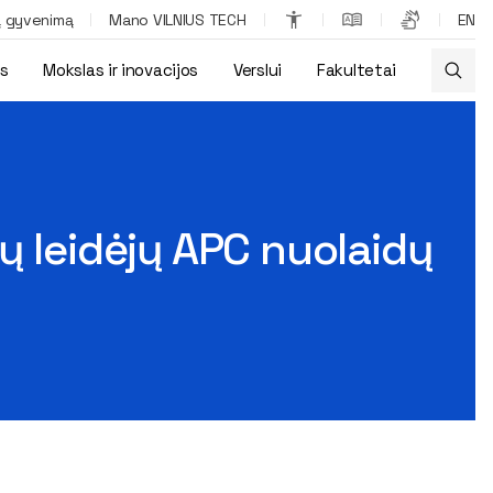
ą gyvenimą
Mano VILNIUS TECH
EN
os
Mokslas ir inovacijos
Verslui
Fakultetai
ų leidėjų APC nuolaidų