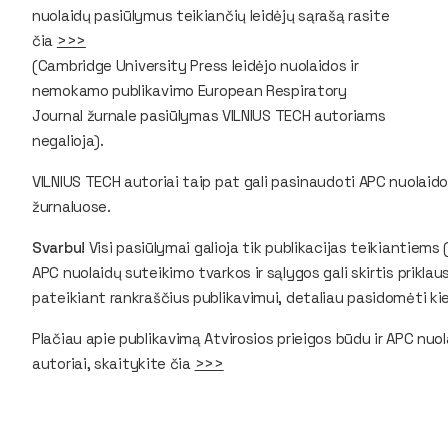
nuolaidų pasiūlymus teikiančių leidėjų sąrašą rasite
čia
>>>
(
Cambridge University Press
leidėjo nuolaidos ir
nemokamo publikavimo
European Respiratory
Journal
žurnale pasiūlymas VILNIUS TECH autoriams
negalioja).
VILNIUS TECH autoriai taip pat gali pasinaudoti APC nuolaid
žurnaluose.
Svarbu!
Visi pasiūlymai galioja tik publikacijas teikiantiems 
APC nuolaidų suteikimo tvarkos ir sąlygos gali skirtis prikl
pateikiant rankraščius publikavimui, detaliau pasidomėti kie
Plačiau apie publikavimą Atvirosios prieigos būdu ir APC nuo
autoriai, skaitykite čia
>>>