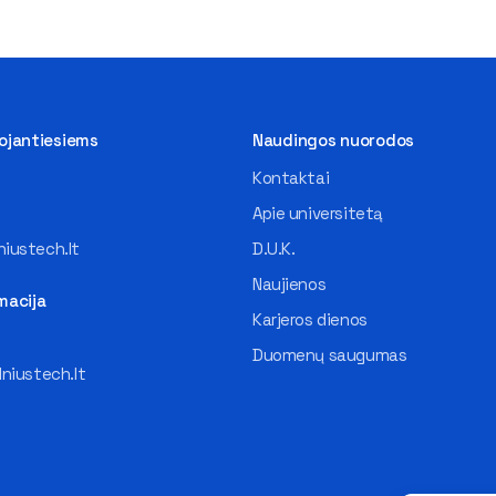
tojantiesiems
Naudingos nuorodos
Kontaktai
Apie universitetą
iustech.lt
D.U.K.
Naujienos
macija
Karjeros dienos
Duomenų saugumas
lniustech.lt