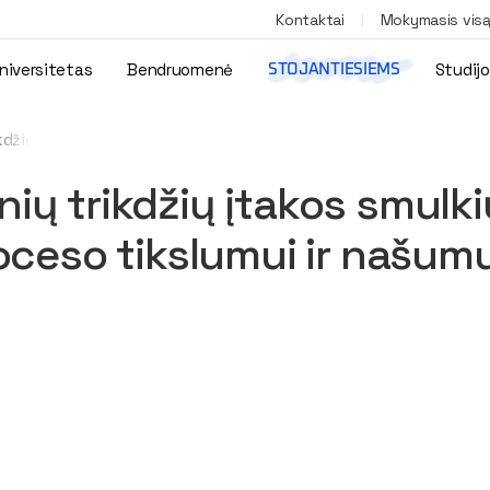
Kontaktai
Mokymasis vis
niversitetas
Bendruomenė
Studij
STOJANTIESIEMS
ikdžių įtakos smulkių precizinių rastrinių struktūrų formavimo pro
nių trikdžių įtakos smulki
ceso tikslumui ir našumu