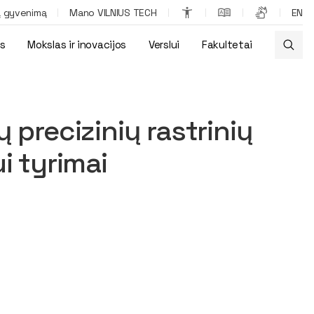
ą gyvenimą
Mano VILNIUS TECH
EN
os
Mokslas ir inovacijos
Verslui
Fakultetai
ceso tikslumui ir našumui tyrimai
ų precizinių rastrinių
i tyrimai