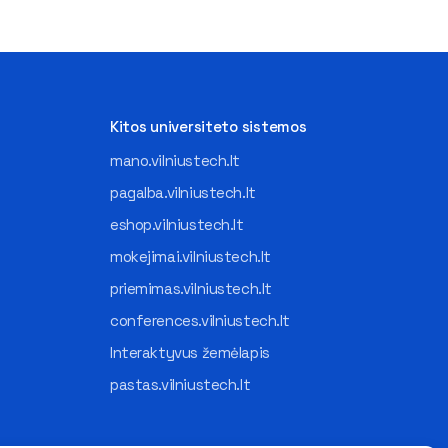
Kitos universiteto sistemos
mano.vilniustech.lt
pagalba.vilniustech.lt
eshop.vilniustech.lt
mokejimai.vilniustech.lt
priemimas.vilniustech.lt
conferences.vilniustech.lt
Interaktyvus žemėlapis
pastas.vilniustech.lt