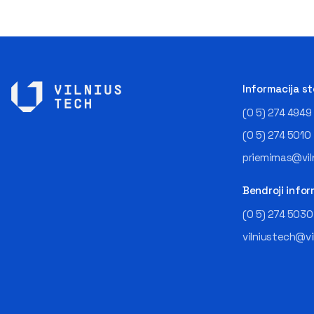
Informacija s
(0 5) 274 4949
(0 5) 274 5010
priemimas@viln
Bendroji infor
(0 5) 274 5030
vilniustech@vi