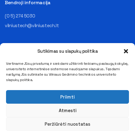
Bendroji informacija
(0 5) 274 5030
vilniustech@vilniustech.lt
Sutikimas su slapukų politika
Vertiname Jūsų privatumą ir siekdami užtikrinti teikiamų paslaugų kokybę,
universiteto internetinėse sistemose naudojame slapukus. Tęsdami
Saulėtekio al. 11, LT-10223 Vilnius
naršymą Jūs sutinkate su Vilniaus Gedimino technikos universiteto
E. pristatymo dėžutės adresas 111950243
slapukų politika.
Duomenys kaupiami ir saugomi Juridinių asmenų registre
Kodas 111950243, PVM mokėtojo kodas LT119502413
Priimti
Atmesti
Peržiūrėti nuostatas