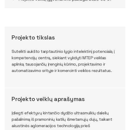
Projekto tikslas
Sutelkti aukšto tarptautinio lygio intelektinį potencialą į
kompetencijų centrą, siekiant vykdyti MTEP veiklas
aplinką tausojančių įrenginių kūrimo, projektavimo ir
automatizavimo srityje ir komercinti veiklos rezultatus.
Projekto veiklų aprašymas
Įdiegti efektyvų kintančio dydžio ultrasmulkių dalelių
pašalinimą iš pramoninių katilų išmetamųjų dujų, taikant
akustinės aglomeracijos technologiją prieš