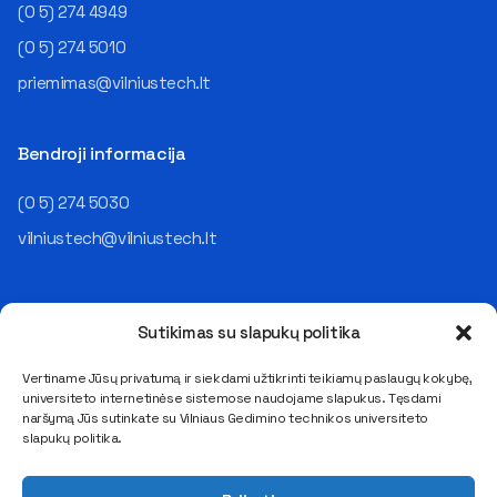
(0 5) 274 4949
(0 5) 274 5010
priemimas@vilniustech.lt
Bendroji informacija
(0 5) 274 5030
vilniustech@vilniustech.lt
Sutikimas su slapukų politika
Vertiname Jūsų privatumą ir siekdami užtikrinti teikiamų paslaugų kokybę,
universiteto internetinėse sistemose naudojame slapukus. Tęsdami
Saulėtekio al. 11, LT-10223 Vilnius
naršymą Jūs sutinkate su Vilniaus Gedimino technikos universiteto
E. pristatymo dėžutės adresas 111950243
slapukų politika.
Duomenys kaupiami ir saugomi Juridinių asmenų registre
Kodas 111950243, PVM mokėtojo kodas LT119502413