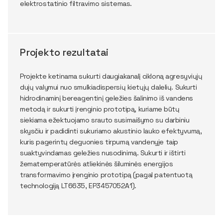
elektrostatinio filtravimo sistemas.
Projekto rezultatai
Projekte ketinama sukurti daugiakanalį cikloną agresyviųjų
dujų valymui nuo smulkiadispersių kietųjų dalelių. Sukurti
hidrodinaminį bereagentinį geležies šalinimo iš vandens
metodą ir sukurti įrenginio prototipą, kuriame būtų
siekiama ežektuojamo srauto susimaišymo su darbiniu
skysčiu ir padidinti sukuriamo akustinio lauko efektyvumą,
kuris pagerintų deguonies tirpumą vandenyje taip
suaktyvindamas geležies nusodinimą. Sukurti ir ištirti
žematemperatūrės atliekinės šiluminės energijos
transformavimo įrenginio prototipą (pagal patentuotą
technologiją LT6635, EP3457052A1).