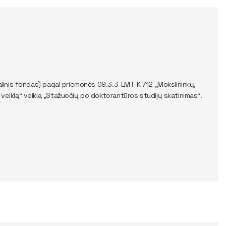
alinis fondas) pagal priemonės 09.3.3-LMT-K-712 „Mokslininkų,
eiklą“ veiklą „Stažuočių po doktorantūros studijų skatinimas“.