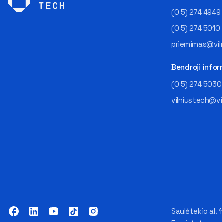
(0 5) 274 4949
(0 5) 274 5010
priemimas@viln
Bendroji infor
(0 5) 274 5030
vilniustech@vi
Saulėtekio al. 1