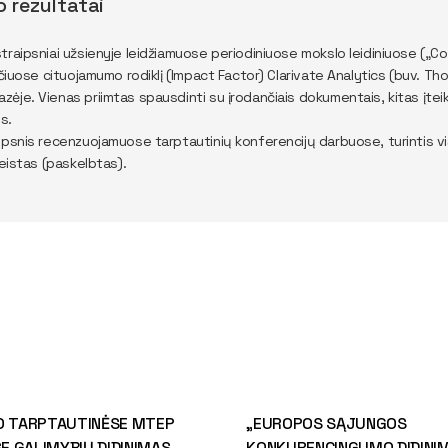
o rezultatai
traipsniai užsienyje leidžiamuose periodiniuose mokslo leidiniuose („
inčiuose cituojamumo rodiklį (Impact Factor) Clarivate Analytics (buv.
ėje. Vienas priimtas spausdinti su įrodančiais dokumentais, kitas įteikta
s.
ipsnis recenzuojamuose tarptautinių konferencijų darbuose, turintis vi
leistas (paskelbtas).
O TARPTAUTINĖSE MTEP
„EUROPOS SĄJUNGOS
 GALIMYBIŲ DIDINIMAS
KONKURENCINGUMO DIDINIM