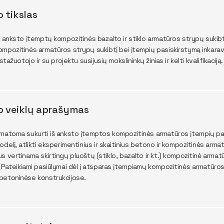
o tikslas
š anksto įtemptų kompozitinės bazalto ir stiklo armatūros strypų sukibt
mpozitinės armatūros strypų sukibtį bei įtempių pasiskirstymą inkarav
 stažuotojo ir su projektu susijusių mokslininkų žinias ir kelti kvalifikaciją.
o veiklų aprašymas
matoma sukurti iš anksto įtemptos kompozitinės armatūros įtempių pa
odelį, atlikti eksperimentinius ir skaitinius betono ir kompozitinės arm
 vertinama skirtingų pluoštų (stiklo, bazalto ir kt.) kompozitinė armatūr
 Pateikiami pasiūlymai dėl į atsparas įtempiamų kompozitinės armatūro
betoninėse konstrukcijose.