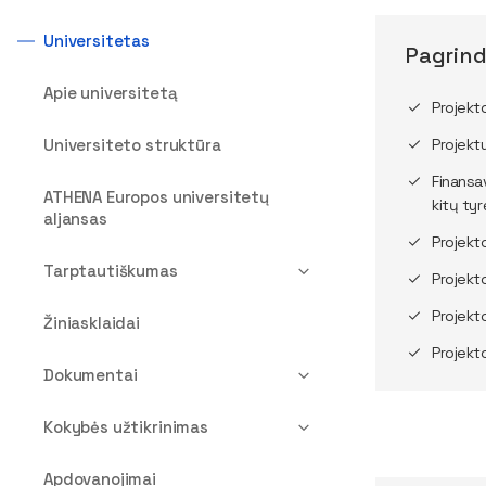
Universitetas
Pagrind
Apie universitetą
Projekt
Universiteto struktūra
Projekt
Finansa
ATHENA Europos universitetų
kitų ty
aljansas
Projekt
Tarptautiškumas
Projekt
Projekt
Žiniasklaidai
Projekt
Dokumentai
Kokybės užtikrinimas
Apdovanojimai