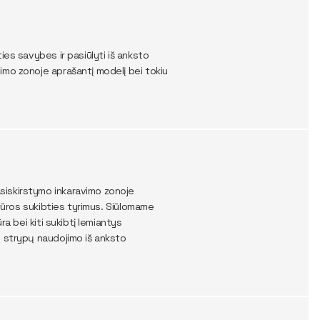
ies savybes ir pasiūlyti iš anksto
imo zonoje aprašantį modelį bei tokiu
siskirstymo inkaravimo zonoje
atūros sukibties tyrimus. Siūlomame
a bei kiti sukibtį lemiantys
s strypų naudojimo iš anksto