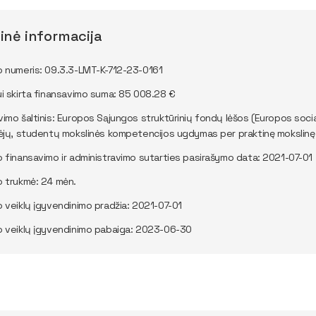
inė informacija
o numeris: 09.3.3-LMT-K-712-23-0161
ui skirta finansavimo suma: 85 008.28 €
vimo šaltinis: Europos Sąjungos struktūrinių fondų lėšos (Europos soci
rėjų, studentų mokslinės kompetencijos ugdymas per praktinę mokslinę v
o finansavimo ir administravimo sutarties pasirašymo data: 2021-07-01
o trukmė: 24 mėn.
o veiklų įgyvendinimo pradžia: 2021-07-01
o veiklų įgyvendinimo pabaiga: 2023-06-30