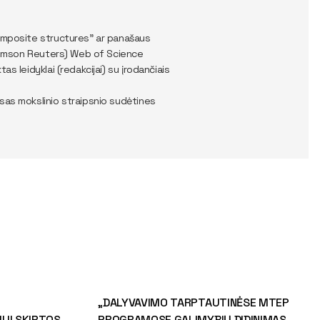
Composite structures” ar panašaus
 Thomson Reuters) Web of Science
s leidyklai (redakcijai) su įrodančiais
sas mokslinio straipsnio sudėtines
„DALYVAVIMO TARPTAUTINĖSE MTEP
UI SKIRTOS
PROGRAMOSE GALIMYBIŲ DIDINIMAS