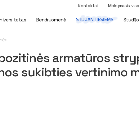
Kontaktai
Mokymasis vis
niversitetas
Bendruomenė
Studij
STOJANTIESIEMS
inės armatūros strypais armuotų betoninių elementų inkaravimo 
pozitinės armatūros stry
os sukibties vertinimo m