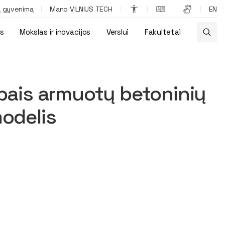
ą gyvenimą
Mano VILNIUS TECH
EN
os
Mokslas ir inovacijos
Verslui
Fakultetai
zonos sukibties vertinimo modelis
pais armuotų betoninių
odelis