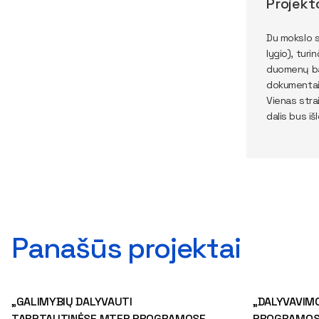
Projekt
Du mokslo s
lygio), tur
duomenų baz
dokumentai
Vienas stra
dalis bus iš
Panašūs projektai
„GALIMYBIŲ DALYVAUTI
„DALYVAVIM
TARPTAUTINĖSE MTEP PROGRAMOSE
PROGRAMOSE