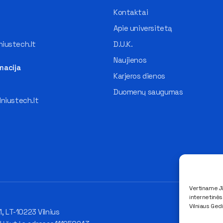
Kontaktai
Apie universitetą
iustech.lt
D.U.K.
Naujienos
macija
Karjeros dienos
Duomenų saugumas
lniustech.lt
Vertiname Jū
internetinė
Vilniaus Ged
1, LT-10223 Vilnius