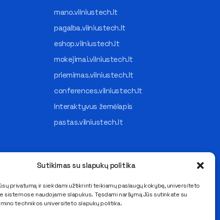
mano.vilniustech.lt
pagalba.vilniustech.lt
eshop.vilniustech.lt
mokejimai.vilniustech.lt
priemimas.vilniustech.lt
conferences.vilniustech.lt
Interaktyvus žemėlapis
pastas.vilniustech.lt
Sutikimas su slapukų politika
sų privatumą ir siekdami užtikrinti teikiamų paslaugų kokybę, universiteto
se sistemose naudojame slapukus. Tęsdami naršymą Jūs sutinkate su
imino technikos universiteto slapukų politika.