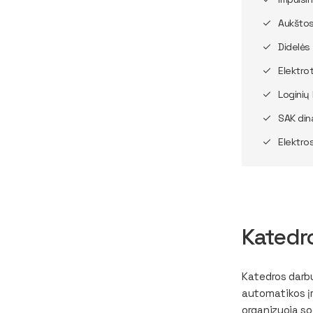
Aukštos
Didelės 
Elektro
Loginių
SAK din
Elektro
Katedr
Katedros darbu
automatikos įr
organizuoja so