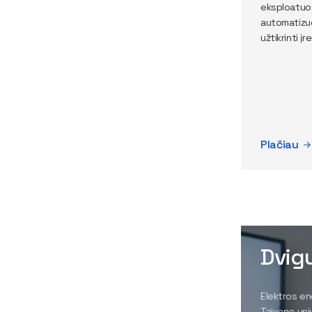
eksploatuot
automatizuo
užtikrinti į
Plačiau
Dvig
Elektros en
Taivano uni