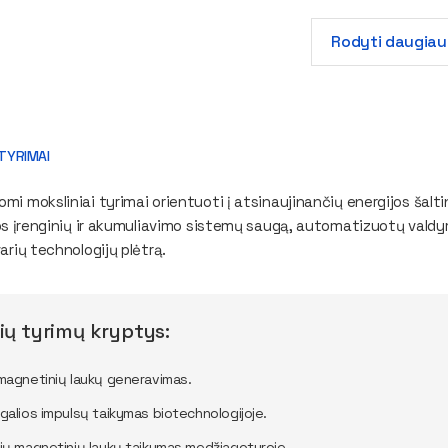
Rodyti daugiau
 TYRIMAI
i moksliniai tyrimai orientuoti į atsinaujinančių energijos šaltin
ros įrenginių ir akumuliavimo sistemų saugą, automatizuotų va
arių technologijų plėtrą.
ių tyrimų kryptys:
 magnetinių laukų generavimas.
 galios impulsų taikymas biotechnologijoje.
nių magnetinių laukų taikymas medžiagotyroje.