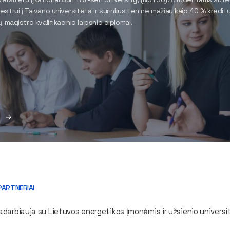
strui į Taivano universitetą ir surinkus ten ne mažiau kaip 40 % kreditų
 magistro kvalifikacinio laipsnio diplomai.
u
PARTNERIAI
darbiauja su Lietuvos energetikos įmonėmis ir užsienio universi