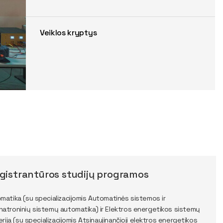
Veiklos kryptys
gistrantūros studijų programos
matika (su specializacijomis Automatinės sistemos ir
atroninių sistemų automatika) ir Elektros energetikos sistemų
nerija (su specializacijomis Atsinaujinančioji elektros energetikos