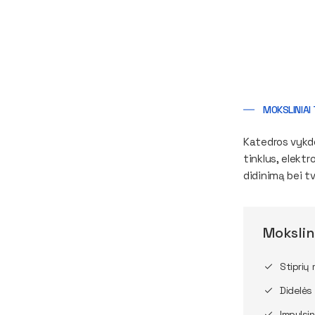
MOKSLINIAI
Katedros vykdom
tinklus, elekt
didinimą bei tv
Mokslin
Stiprių
Didelės
Impulsi