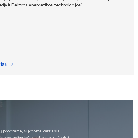
nerija ir Elektros energetikos technologijos).
čiau
ijų programa, vykdoma kartu su
kiama galimybė studijų metu išvykti