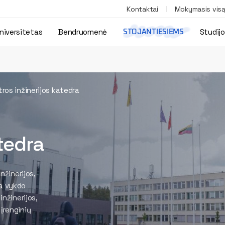
Kontaktai
Mokymasis vis
niversitetas
Bendruomenė
Studij
STOJANTIESIEMS
tros inžinerijos katedra
atedra
nžinerijos,
ra vykdo
inžinerijos,
įrenginių