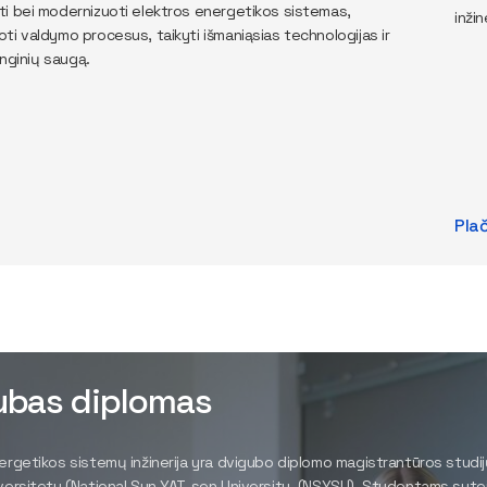
i bei modernizuoti elektros energetikos sistemas,
inži
ti valdymo procesus, taikyti išmaniąsias technologijas ir
renginių saugą.
Pla
ubas diplomas
ergetikos sistemų inžinerija yra dvigubo diplomo magistrantūros stud
versitetu (National Sun YAT-sen University, (NSYSU). Studentams sutei