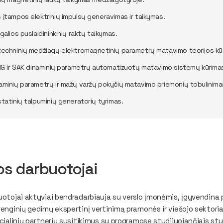
 įtampos elektrinių impulsų generavimas ir taikymas.
galios puslaidininkinių raktų taikymas.
techninių medžiagų elektromagnetinių parametrų matavimo teorijos kū
 IG ir SAK dinaminių parametrų automatizuotų matavimo sistemų kūrima
aminių parametrų ir mažų varžų pokyčių matavimo priemonių tobulinima
statinių talpuminių generatorių tyrimas.
os darbuotojai
otojai aktyviai bendradarbiauja su verslo įmonėmis, įgyvendina
enginių gedimų ekspertinį vertinimą pramonės ir viešojo sekto
cialinių partnerių susitikimus su programose studijuojančiais st