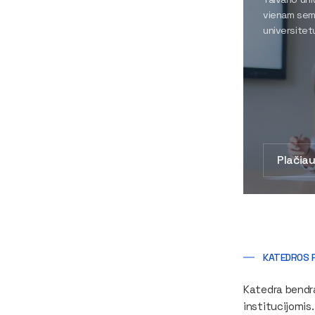
vienam seme
universitetų
Plačia
KATEDROS 
Katedra bendra
institucijomis.