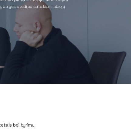
, baigus studijas suteikiami abiejų
tetais bei tyrimų