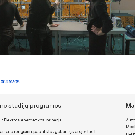
ROGRAMOS
ro studijų programos
Ma
r Elektros energetikos inžinerija.
Auto
Mech
amose rengiami specialistai, gebantys projektuoti,
inži