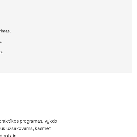
rimas.
s.
s.
 praktikos programas, vykdo
riaus užsakovams, kasmet
udentais.