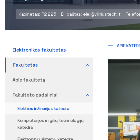
Kabinetas: P2 225
El. paštas: elei@vilniustech.lt
Telefo
APIE KATED
Elektronikos fakultetas
Fakultetas
Apie fakultetą
Fakulteto padaliniai
Elektros inžinerijos katedra
Kompiuterijos ir ryšių technologijų
katedra
Elektroninių sistemų katedra