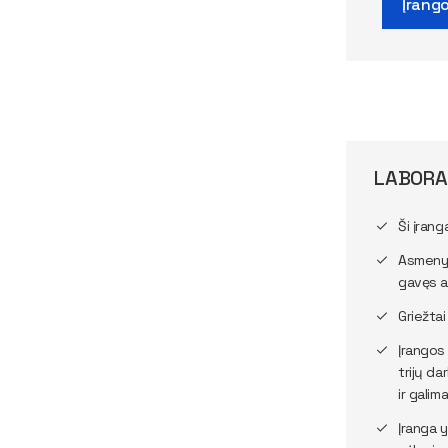
Įrango
LABORA
Ši įran
Asmenys
gavęs 
Griežtai
Įrangos 
trijų da
ir galim
Įranga y