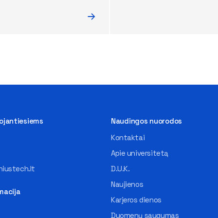
tojantiesiems
Naudingos nuorodos
Kontaktai
Apie universitetą
iustech.lt
D.U.K.
Naujienos
macija
Karjeros dienos
Duomenų saugumas