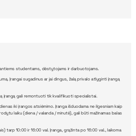
lausantiems studentams, dėstytojams ir darbuotojams.
 Įrangai sugadinus ar jai dingus, žalą privalo atlyginti įrangą
įrangą gali remontuoti tik kvalifikuoti specialistai.
is dienas iki įrangos atsiėmimo. Įranga išduodama ne ilgesniam kaip
rodytu laiku (diena / valanda / minutė), gali būti mažinamas balas
 tarp 10:00 ir 16:00 val. Įranga, grąžinta po 16:00 val., laikoma