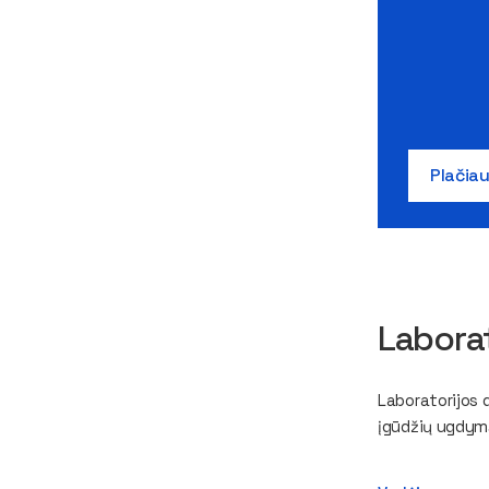
Plačia
Laborat
Laboratorijos 
įgūdžių ugdym