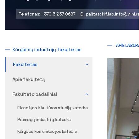
Telefonas: +370 5 237 0687
El. paštas: kif.lab.info@vilniu
APIE LABOR
Kūrybinių industrijų fakultetas
Fakultetas
Apie fakultetą
Fakulteto padaliniai
Filosofijos ir kultūros studijų katedra
Pramogų industrijų katedra
Kūrybos komunikacijos katedra