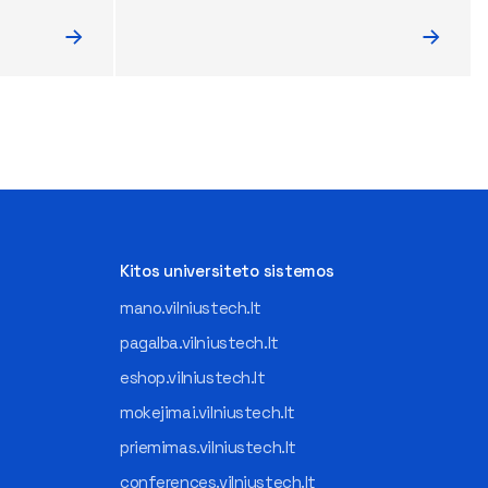
Kitos universiteto sistemos
mano.vilniustech.lt
pagalba.vilniustech.lt
eshop.vilniustech.lt
mokejimai.vilniustech.lt
priemimas.vilniustech.lt
conferences.vilniustech.lt