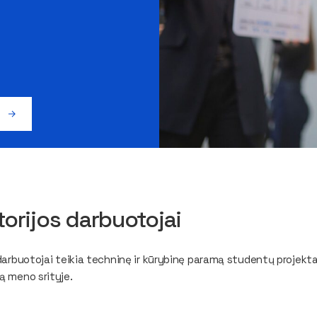
u
orijos darbuotojai
darbuotojai teikia techninę ir kūrybinę paramą studentų projekt
ą meno srityje.