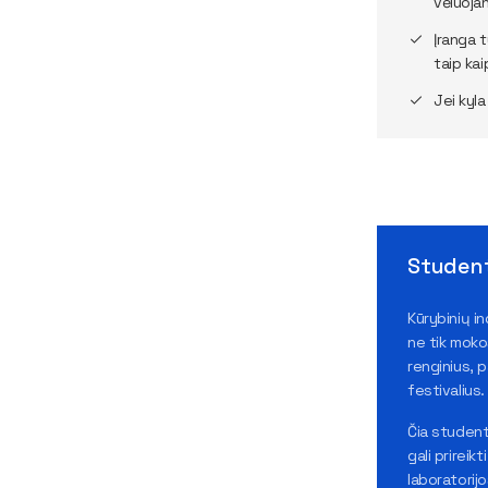
vėluojan
Įranga t
taip kai
Jei kyla
Student
Kūrybinių i
ne tik mokos
renginius, p
festivalius.
Čia studentai
gali prireik
laboratorijo