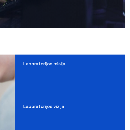
Laboratorijos misija
Laboratorijos vizija