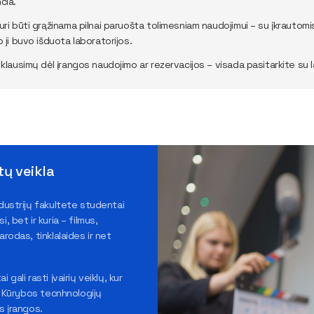
čia.
uri būti grąžinama pilnai paruošta tolimesniam naudojimui – su įkrautomi
p ji buvo išduota laboratorijos.
 klausimų dėl įrangos naudojimo ar rezervacijos – visada pasitarkite su 
ų veikla
ndustrijų fakultete studentai
i, bet ir kuria – filmus,
arodas, tinklalaides ir net
 gali rasti įvairių veiklų, kur
ti Kūrybos tecnhnologijų
s įrangos.