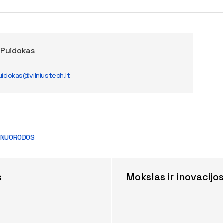
 Puidokas
idokas@vilniustech.lt
 NUORODOS
s
Mokslas ir inovacijo