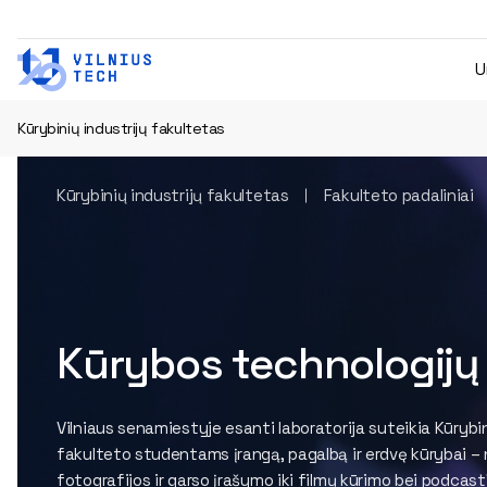
U
Kūrybinių industrijų fakultetas
Kūrybinių industrijų fakultetas
Fakulteto padaliniai
Kūrybos technologijų 
Vilniaus senamiestyje esanti laboratorija suteikia Kūrybin
fakulteto studentams įrangą, pagalbą ir erdvę kūrybai –
fotografijos ir garso įrašymo iki filmų kūrimo bei podcast