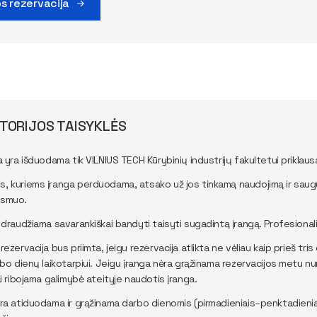
s rezervacija
TORIJOS TAISYKLĖS
ga yra išduodama tik VILNIUS TECH Kūrybinių industrijų fakultetui prik
, kuriems įranga perduodama, atsako už jos tinkamą naudojimą ir saugumą.
asmuo.
 draudžiama savarankiškai bandyti taisyti sugadintą įrangą. Profesionalią 
rezervacija bus priimta, jeigu rezervacija atlikta ne vėliau kaip prieš tr
rbo dienų laikotarpiui. Jeigu įranga nėra grąžinama rezervacijos metu nu
ai ribojama galimybė ateityje naudotis įranga.
ra atiduodama ir grąžinama darbo dienomis (pirmadieniais–penktadieniais)