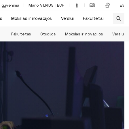
ą gyvenimą
Mano VILNIUS TECH
EN
os
Mokslas ir inovacijos
Verslui
Fakultetai
Fakultetas
Studijos
Mokslas ir inovacijos
Verslui