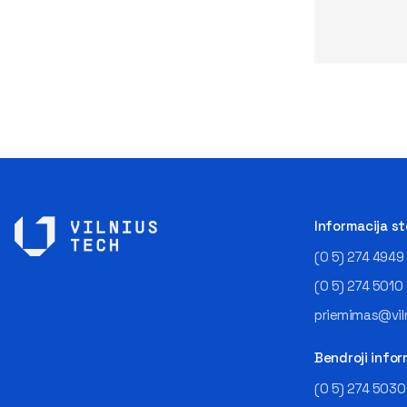
Informacija s
(0 5) 274 4949
(0 5) 274 5010
priemimas@viln
Bendroji infor
(0 5) 274 5030