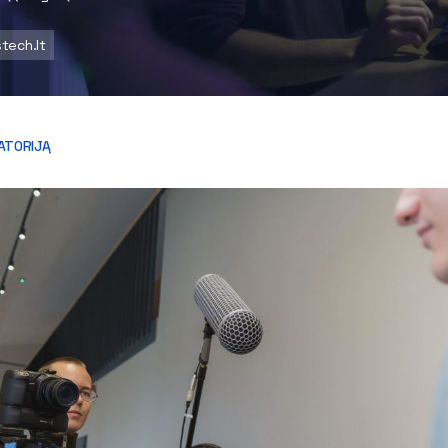
stech.lt
ATORIJĄ