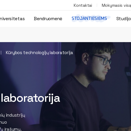
Kontaktai
Mokymasis vis
niversitetas
Bendruomenė
Studij
STOJANTIESIEMS
Kūrybos technologijų laboratorija
laboratorija
ių industrijų
 nuo
'ų įrašymų.