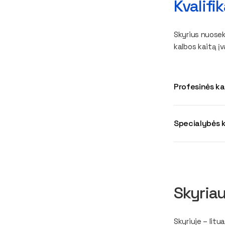
Kvalifi
Skyrius nuosekl
kalbos kaitą įv
Profesinės ka
Specialybės k
Skyriau
Skyriuje – lit