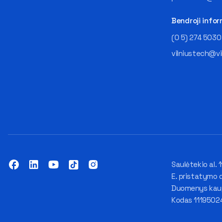
Bendroji infor
(0 5) 274 5030
vilniustech@vi
Saulėtekio al. 1
E. pristatymo 
Duomenys kaupi
Kodas 1119502