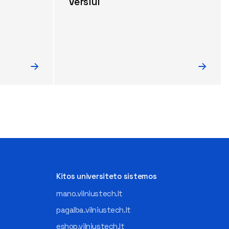
s
Verslui
Kitos universiteto sistemos
mano.vilniustech.lt
pagalba.vilniustech.lt
eshop.vilniustech.lt