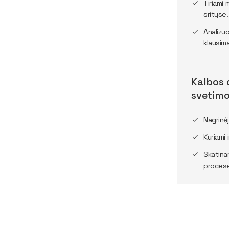
Tiriami 
srityse.
Analizu
klausima
Kalbos d
svetim
Nagrin
Kuriami 
Skatina
proces