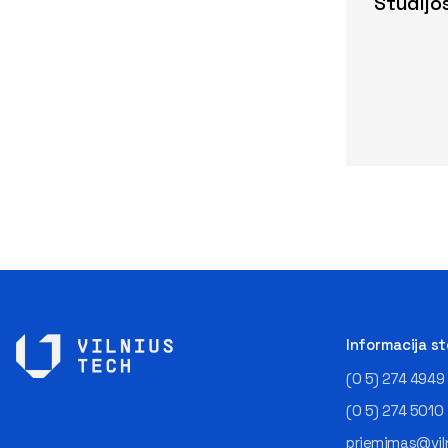
Studijo
Informacija s
(0 5) 274 4949
(0 5) 274 5010
priemimas@viln