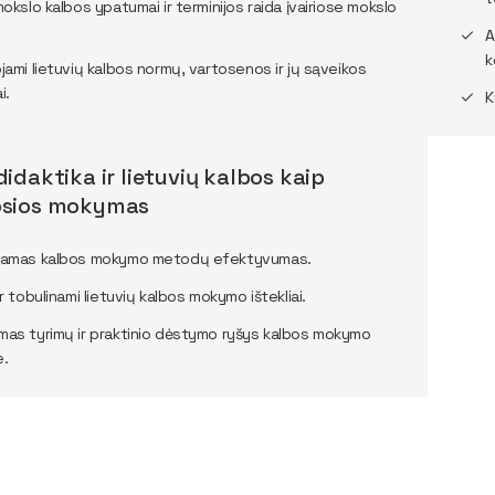
mokslo kalbos ypatumai ir terminijos raida įvairiose mokslo
A
k
ojami lietuvių kalbos normų, vartosenos ir jų sąveikos
i.
K
idaktika ir lietuvių kalbos kaip
osios mokymas
ėjamas kalbos mokymo metodų efektyvumas.
ir tobulinami lietuvių kalbos mokymo ištekliai.
mas tyrimų ir praktinio dėstymo ryšys kalbos mokymo
e.