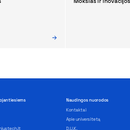
s
Mokslas ir inovacijo
tojantiesiems
Naudingos nuorodos
Kontaktai
Apie universitetą
iustech.lt
D.U.K.