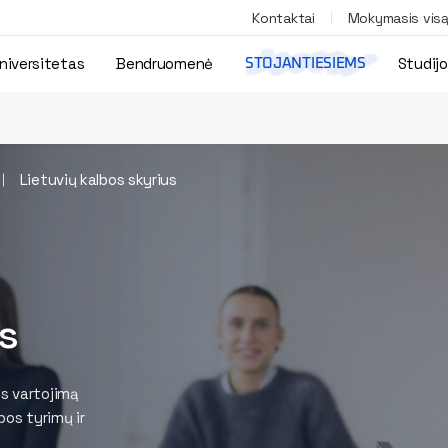
Kontaktai
Mokymasis vis
niversitetas
Bendruomenė
Studij
STOJANTIESIEMS
Lietuvių kalbos skyrius
s
os vartojimą
bos tyrimų ir