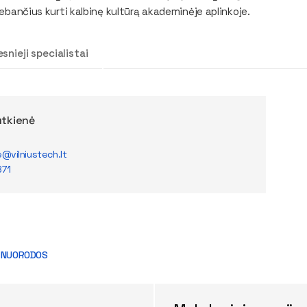
gebančius kurti kalbinę kultūrą akademinėje aplinkoje.
snieji specialistai
utkienė
e@vilniustech.lt
871
 NUORODOS