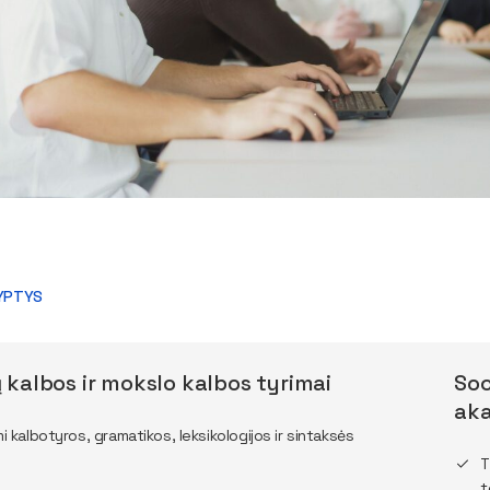
RYPTYS
ų kalbos ir mokslo kalbos tyrimai
Soc
aka
i kalbotyros, gramatikos, leksikologijos ir sintaksės
T
t