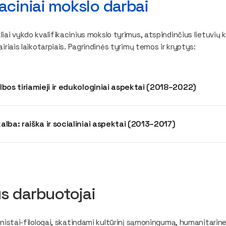
kaciniai mokslo darbai
iai vykdo kvalifikacinius mokslo tyrimus, atspindinčius lietuvių k
airiais laikotarpiais. Pagrindinės tyrimų temos ir kryptys:
lbos tiriamieji ir edukologiniai aspektai (2018–2022)
alba: raiška ir socialiniai aspektai (2013–2017)
s darbuotojai
uanistai-filologai, skatindami kultūrinį sąmoningumą, humanitarin