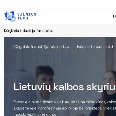
U
Kūrybinių industrijų fakultetas
Kūrybinių industrijų fakultetas
Fakulteto padaliniai
Lietuvių kalbos skyriu
Puoselėja humanitarinę kultūrą, skatina taisyklingą kalb
akademinėje ir profesinėje aplinkoje bei prisideda prie kal
mokslo leidinių rengimo.