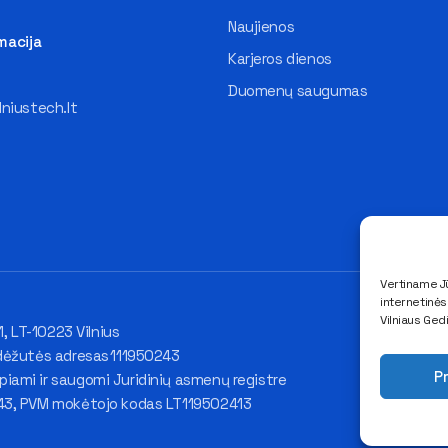
Naujienos
macija
Karjeros dienos
Duomenų saugumas
lniustech.lt
Vertiname Jū
internetinė
Vilniaus Ged
1, LT-10223 Vilnius
dėžutės adresas 111950243
Pr
ami ir saugomi Juridinių asmenų registre
43, PVM mokėtojo kodas LT119502413