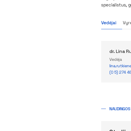
specialistus, 
Vedėjai
Vyre
dr. Lina R
Vedėja
lina.rutkien
(0 5) 274 4
NAUDINGOS