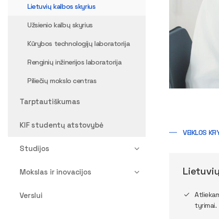
Lietuvių kalbos skyrius
Užsienio kalbų skyrius
Kūrybos technologijų laboratorija
Renginių inžinerijos laboratorija
Piliečių mokslo centras
Tarptautiškumas
KIF studentų atstovybė
VEIKLOS K
Studijos
Lietuvi
Mokslas ir inovacijos
Atliekam
Verslui
tyrimai.