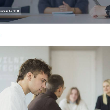
ilniustech.lt
Ų