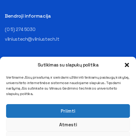
Bendroji informacija
(0 5) 274 5030
vilniustech@vilniustech.lt
Sutikimas su slapukų politika
Vertiname Jūsų privatumą ir siekdami užtikrinti teikiamų paslaugų kokybę,
universiteto internetinėse sistemose naudojame slapukus. Tęsdami
Saulėtekio al. 11, LT-10223 Vilnius
naršymą Jūs sutinkate su Vilniaus Gedimino technikos universiteto
E. pristatymo dėžutės adresas 111950243
slapukų politika.
Duomenys kaupiami ir saugomi Juridinių asmenų registre
Kodas 111950243, PVM mokėtojo kodas LT119502413
Priimti
Atmesti