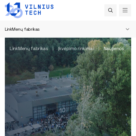
LinkMenų fabrikas
LinkMenų fabrikas
Įkvėpimo rinkiniai
Naujienos