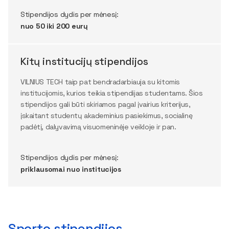
Stipendijos dydis per mėnesį:
nuo 50 iki 200 eurų
Kitų institucijų stipendijos
VILNIUS TECH taip pat bendradarbiauja su kitomis
institucijomis, kurios teikia stipendijas studentams. Šios
stipendijos gali būti skiriamos pagal įvairius kriterijus,
įskaitant studentų akademinius pasiekimus, socialinę
padėtį, dalyvavimą visuomeninėje veikloje ir pan.
Stipendijos dydis per mėnesį:
priklausomai nuo institucijos
Sporto stipendijos