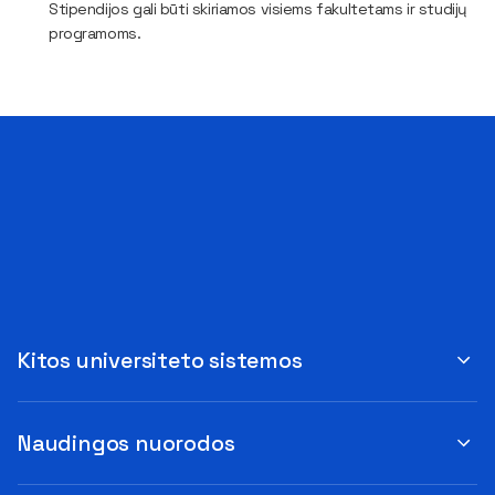
Stipendijos gali būti skiriamos visiems fakultetams ir studijų
programoms.
Kitos universiteto sistemos
Naudingos nuorodos